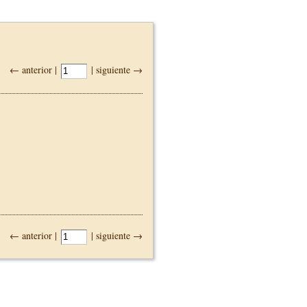
← anterior |
| siguiente →
← anterior |
| siguiente →