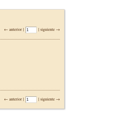
← anterior |
| siguiente →
← anterior |
| siguiente →