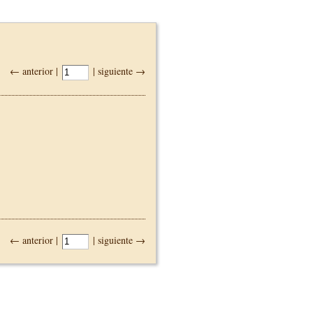
← anterior |
| siguiente →
← anterior |
| siguiente →