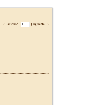
← anterior |
| siguiente →