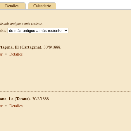
Detalles
Calendario
e más antiguo a más reciente.
ados
rtagena, El (Cartagena).
30/8/1888.
ar
•
Detalles
tana, La (Totana).
30/8/1888.
ar
•
Detalles