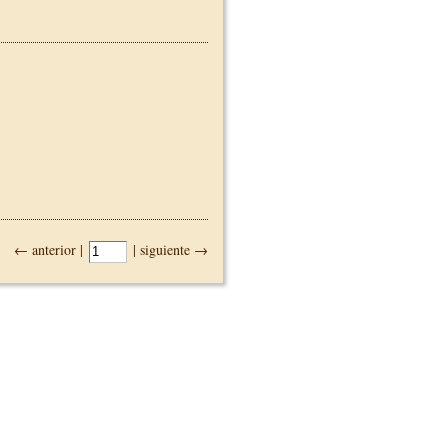
← anterior |
| siguiente →