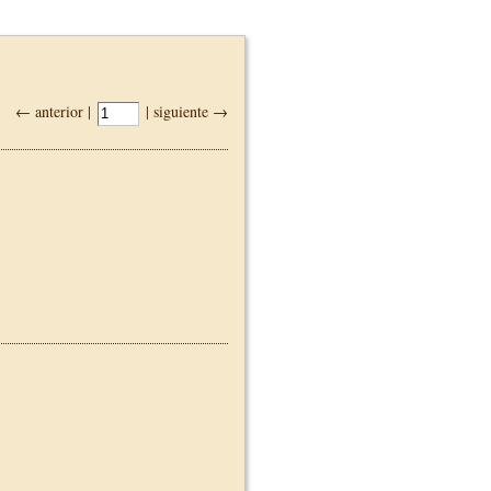
← anterior |
| siguiente →