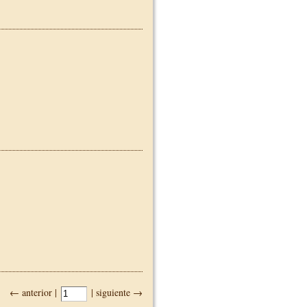
← anterior |
| siguiente →