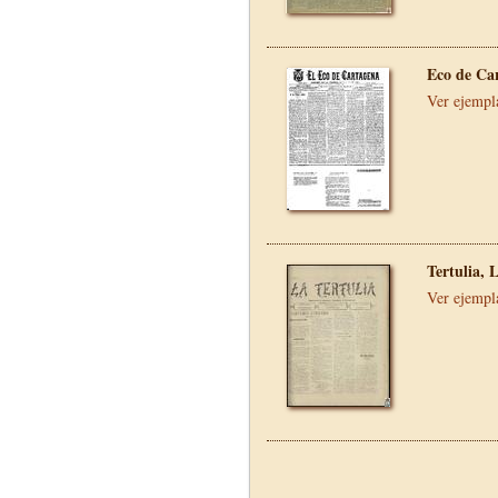
Eco de Ca
Ver ejempl
Tertulia, 
Ver ejempl