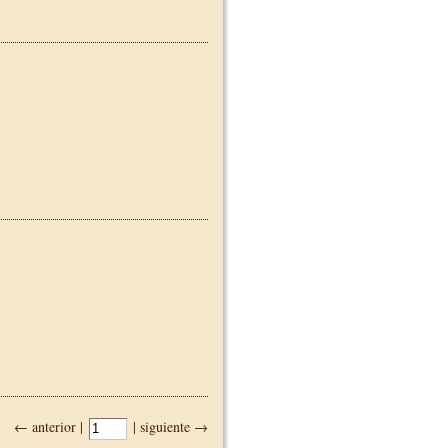
← anterior |
| siguiente →