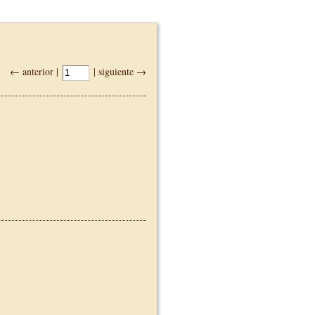
← anterior |
| siguiente →