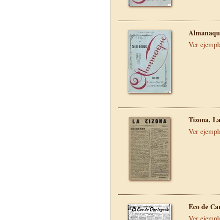
Almanaque
Ver ejempl
Tizona, L
Ver ejempl
Eco de Ca
Ver ejempl