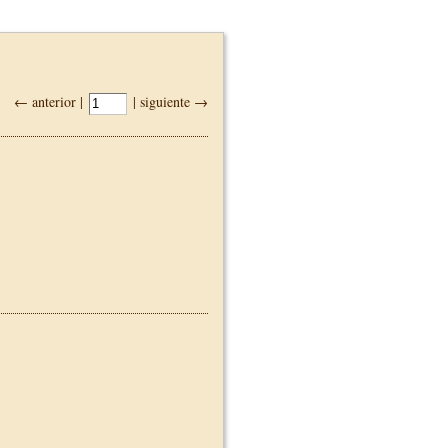
← anterior |
| siguiente →