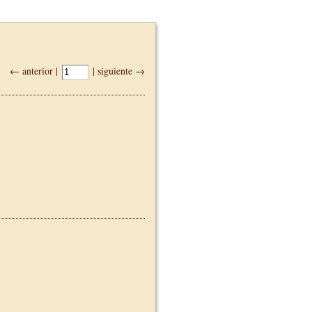
← anterior |
| siguiente →