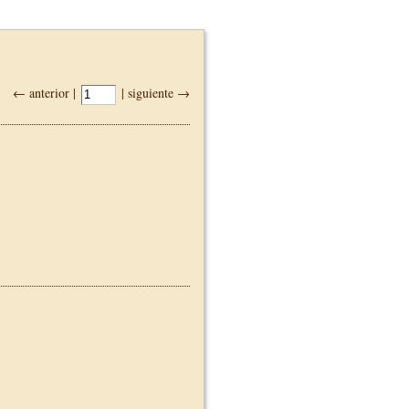
← anterior |
| siguiente →