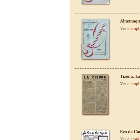
Almanaque
Ver ejempl
Tizona, L
Ver ejempl
Eco de Ca
Ver ejempl