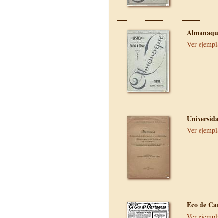
Almanaque
Ver ejempl
Universid
Ver ejempl
Eco de Ca
Ver ejempl