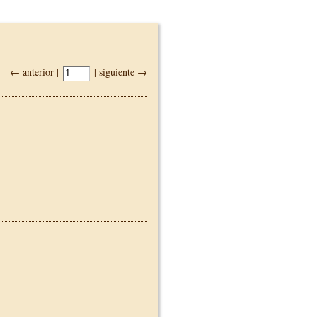
← anterior |
| siguiente →