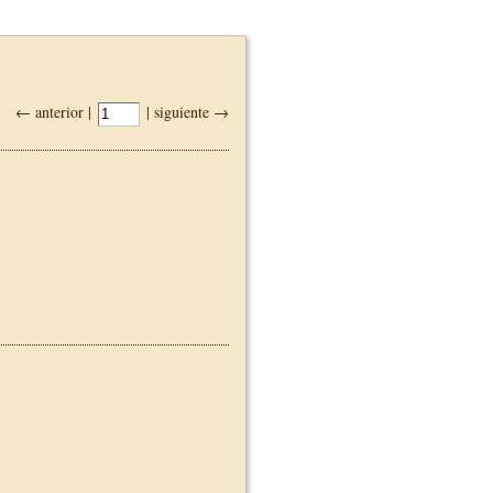
← anterior |
| siguiente →