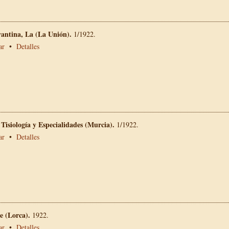
vantina, La (La Unión).
1/1922.
ar
•
Detalles
 Tisiología y Especialidades (Murcia).
1/1922.
ar
•
Detalles
 (Lorca).
1922.
ar
•
Detalles