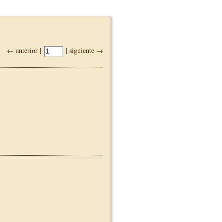
← anterior |
| siguiente →