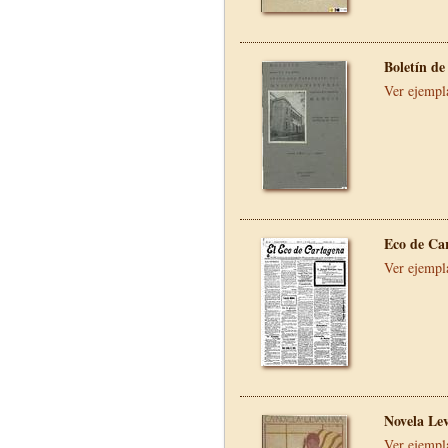
Boletín de
Ver ejempl
Eco de Ca
Ver ejempl
Novela Le
Ver ejempl