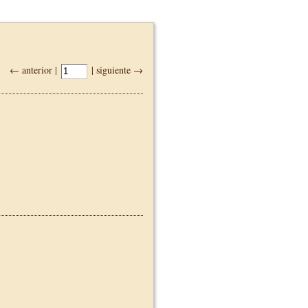
← anterior |
| siguiente →