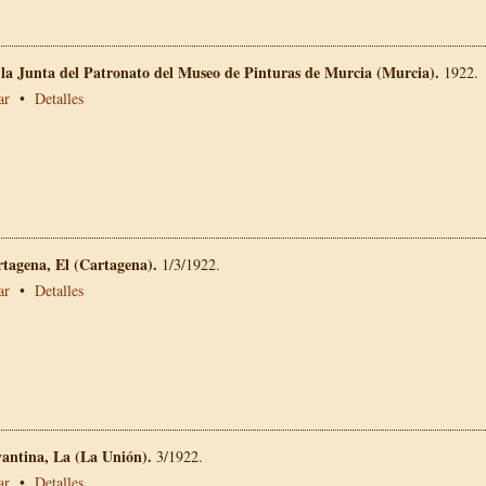
 la Junta del Patronato del Museo de Pinturas de Murcia (Murcia).
1922.
ar
•
Detalles
rtagena, El (Cartagena).
1/3/1922.
ar
•
Detalles
vantina, La (La Unión).
3/1922.
ar
•
Detalles