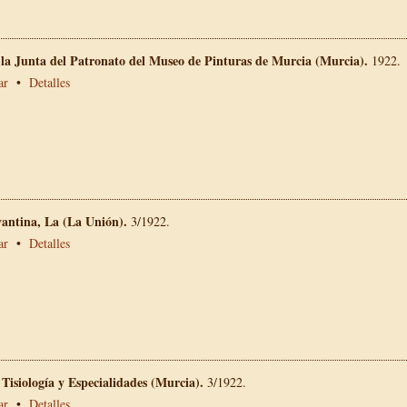
 la Junta del Patronato del Museo de Pinturas de Murcia (Murcia).
1922.
ar
•
Detalles
vantina, La (La Unión).
3/1922.
ar
•
Detalles
 Tisiología y Especialidades (Murcia).
3/1922.
ar
•
Detalles