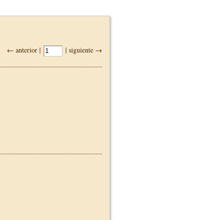
← anterior |
| siguiente →