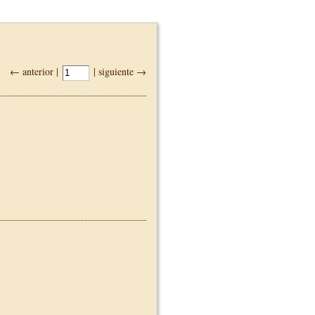
← anterior |
| siguiente →