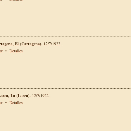
rtagena, El (Cartagena).
12/7/1922.
ar
•
Detalles
Lorca, La (Lorca).
12/7/1922.
ar
•
Detalles