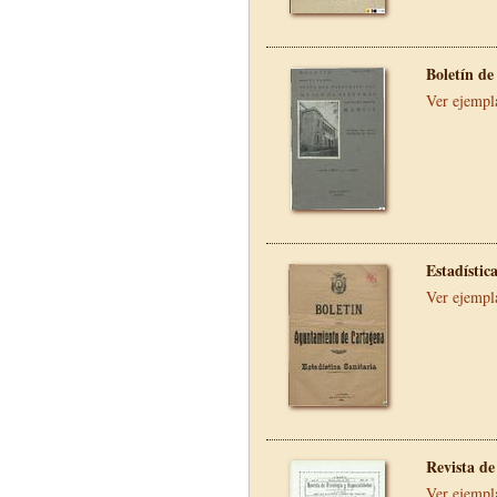
Boletín de
Ver ejempl
Estadístic
Ver ejempl
Revista de
Ver ejempl