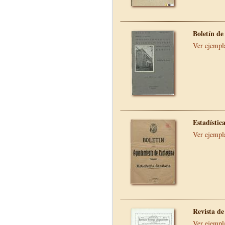
Boletín de
Ver ejempl
Estadístic
Ver ejempl
Revista de
Ver ejempl