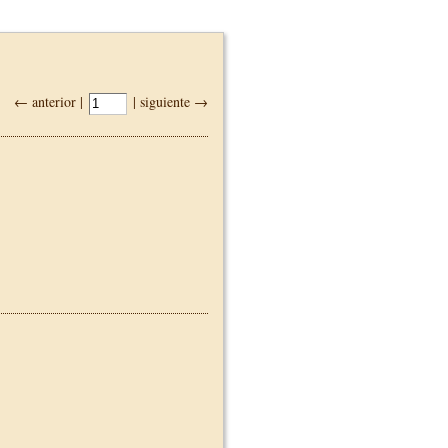
← anterior |
| siguiente →