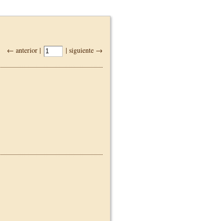
← anterior |
| siguiente →