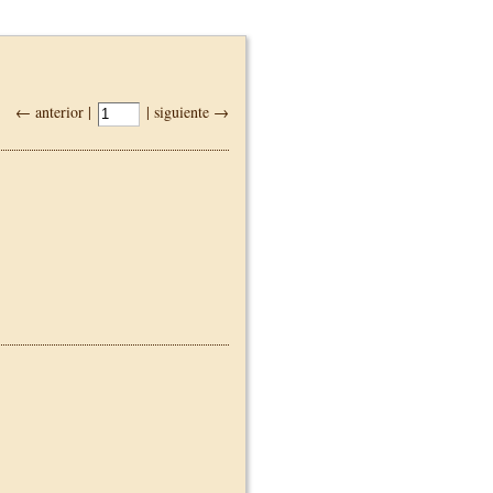
← anterior |
| siguiente →