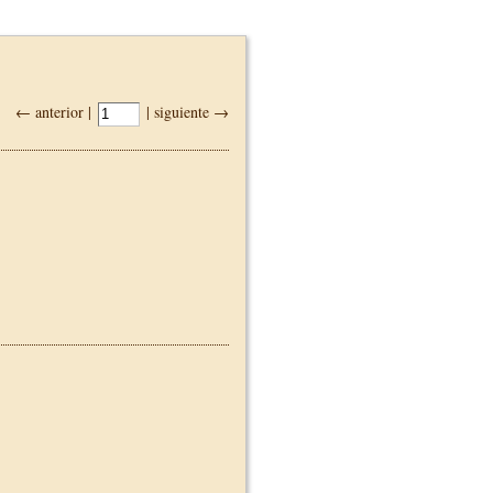
← anterior |
| siguiente →