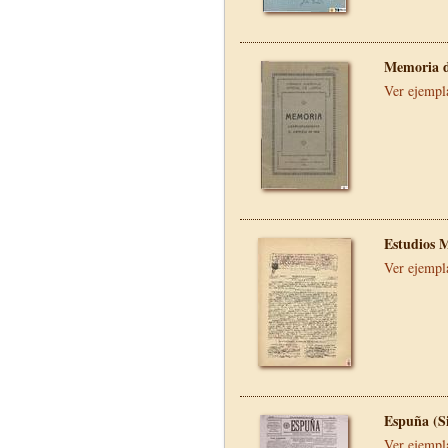
Memoria d
Ver ejempl
Estudios 
Ver ejempl
Espuña (S
Ver ejempl