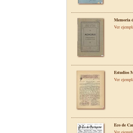
Memoria d
Ver ejempl
Estudios 
Ver ejempl
Eco de Ca
Ver ejempl