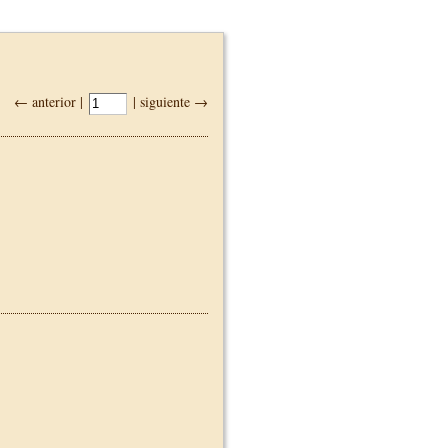
← anterior |
| siguiente →