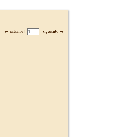
← anterior |
| siguiente →