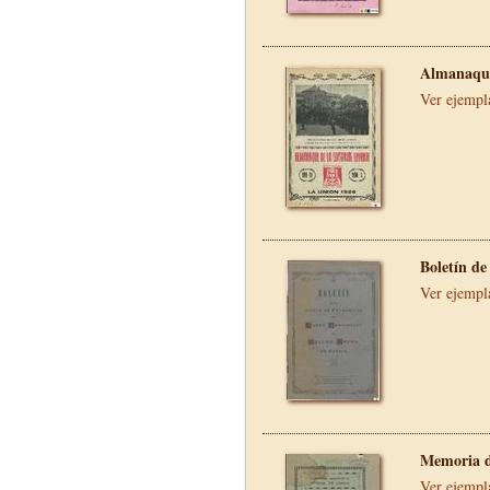
Almanaque
Ver ejempl
Boletín de
Ver ejempl
Memoria d
Ver ejempl