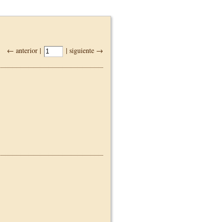
← anterior |
| siguiente →