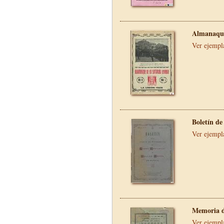
Almanaque
Ver ejempl
Boletín de
Ver ejempl
Memoria d
Ver ejempl