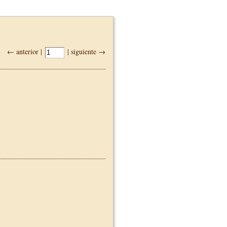
← anterior |
| siguiente →