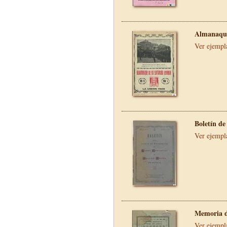
Almanaque
Ver ejempl
Boletín de
Ver ejempl
Memoria d
Ver ejempl