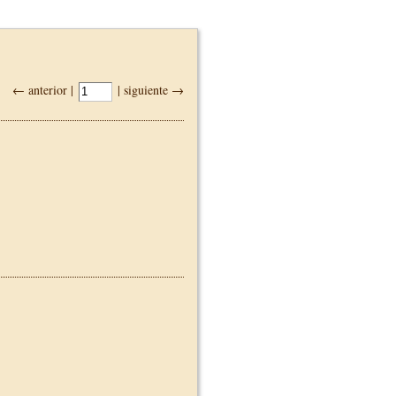
← anterior |
| siguiente →