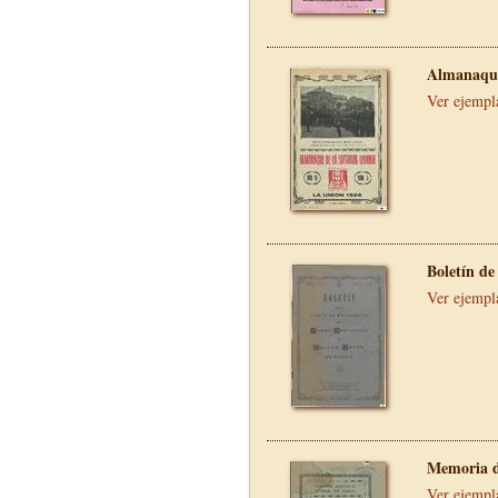
Almanaque
Ver ejempl
Boletín de
Ver ejempl
Memoria d
Ver ejempl