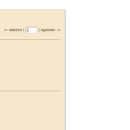
← anterior |
| siguiente →