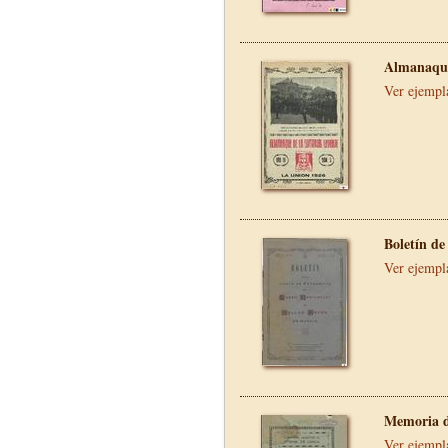
Almanaque
Ver ejempl
Boletín de
Ver ejempl
Memoria d
Ver ejempl