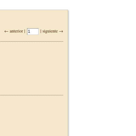
← anterior |
| siguiente →