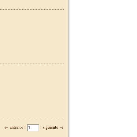
← anterior |
| siguiente →