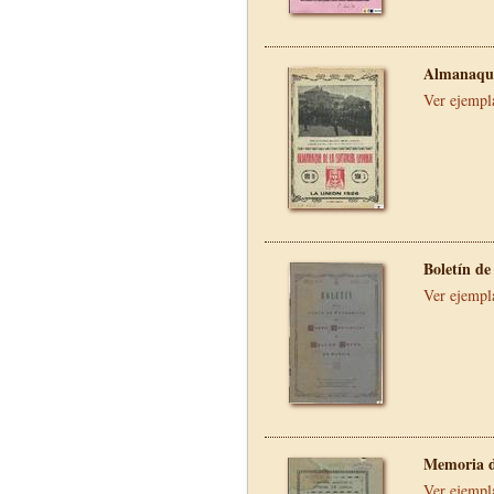
Almanaque
Ver ejempl
Boletín de
Ver ejempl
Memoria d
Ver ejempl