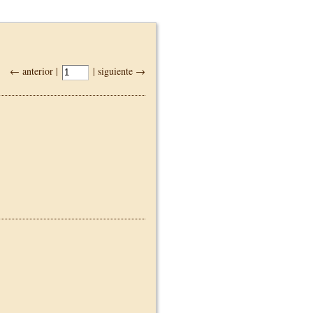
← anterior |
| siguiente →