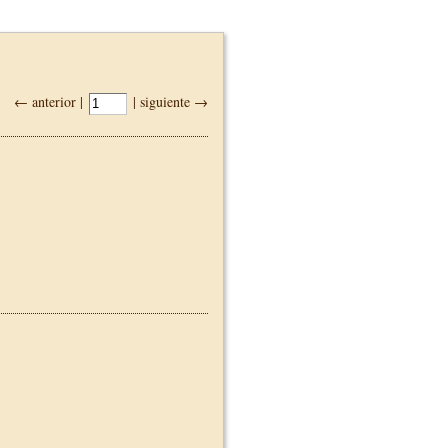
← anterior |
| siguiente →