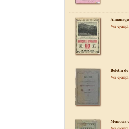
Almanaque
Ver ejempl
Boletín de
Ver ejempl
Memoria d
Ver ejempl