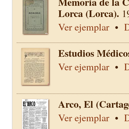
Memoria de la C
Lorca (Lorca).
1
Ver ejemplar
•
D
Estudios Médico
Ver ejemplar
•
D
Arco, El (Carta
Ver ejemplar
•
D