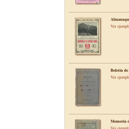
Almanaque
Ver ejempl
Boletín de
Ver ejempl
Memoria d
Ver ejempl