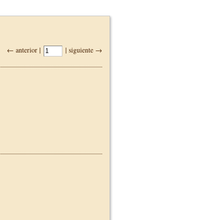
← anterior |
| siguiente →