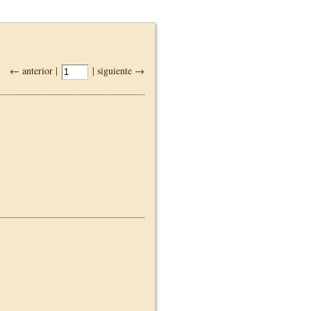
← anterior |
| siguiente →