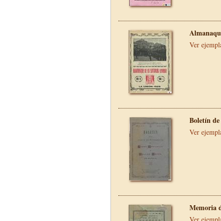
Almanaque
Ver ejempl
Boletín de
Ver ejempl
Memoria d
Ver ejempl