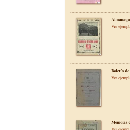
Almanaque
Ver ejempl
Boletín de
Ver ejempl
Memoria d
Ver ejempl