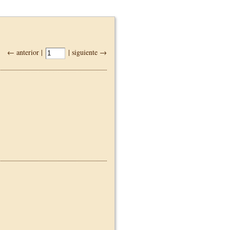
← anterior |
| siguiente →