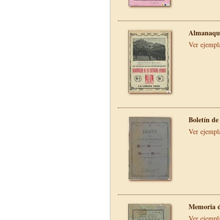
Almanaque
Ver ejempl
Boletín de
Ver ejempl
Memoria d
Ver ejempl