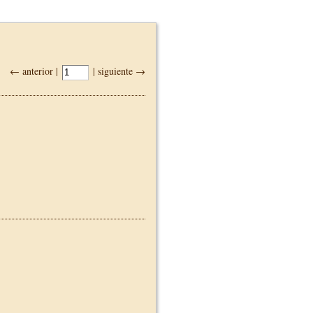
← anterior |
| siguiente →