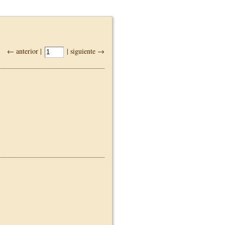
← anterior |
| siguiente →