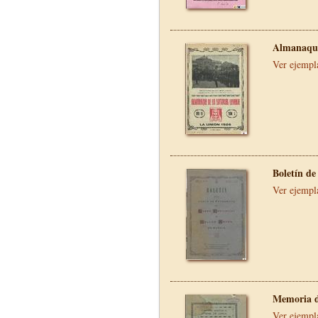
Almanaque
Ver ejempl
Boletín de
Ver ejempl
Memoria d
Ver ejempl