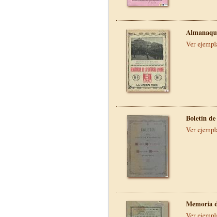
Almanaque
Ver ejempl
Boletín de
Ver ejempl
Memoria d
Ver ejempl