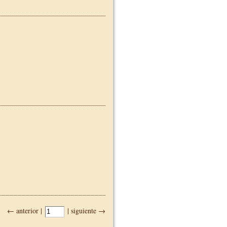
← anterior |
| siguiente →