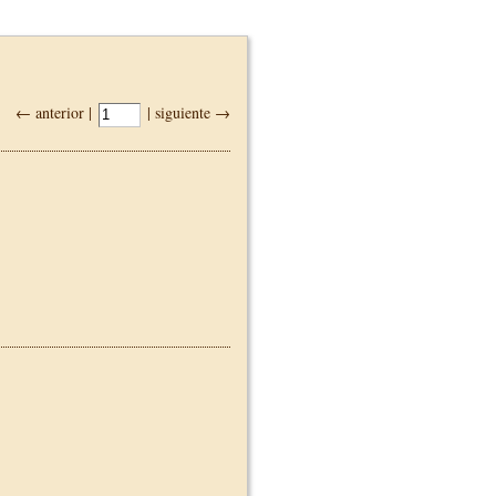
← anterior |
| siguiente →