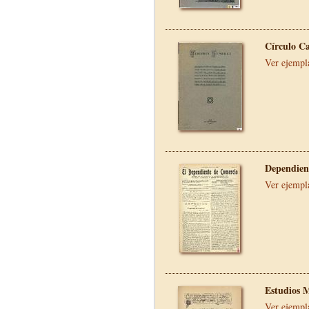
Círculo C
Ver ejempl
Dependien
Ver ejempl
Estudios 
Ver ejempl