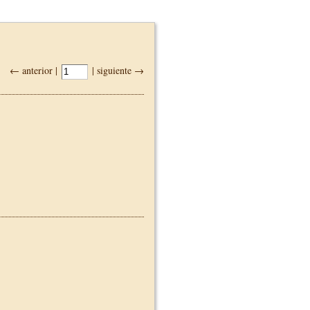
← anterior |
| siguiente →