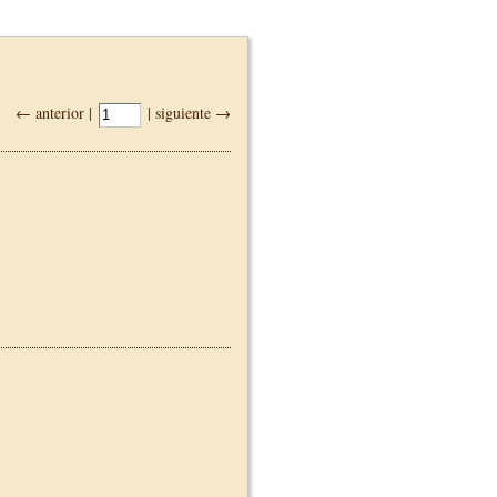
← anterior |
| siguiente →