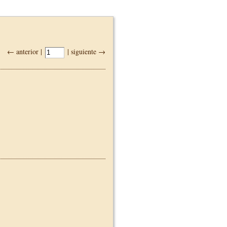
← anterior |
| siguiente →