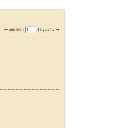
← anterior |
| siguiente →