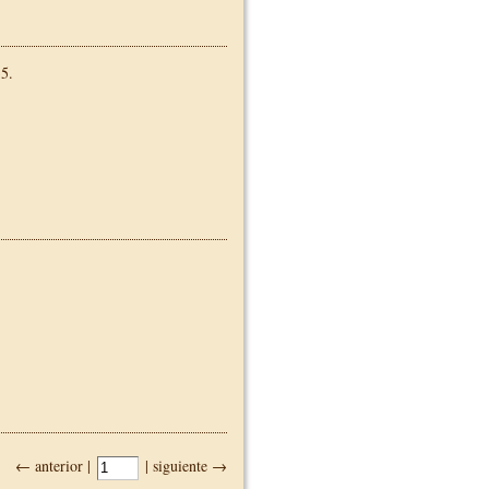
5.
← anterior |
| siguiente →