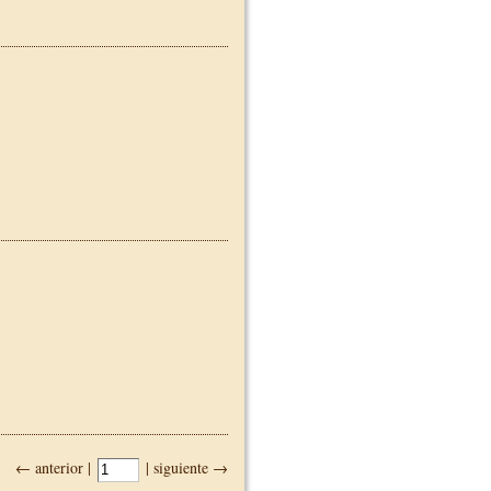
← anterior |
| siguiente →