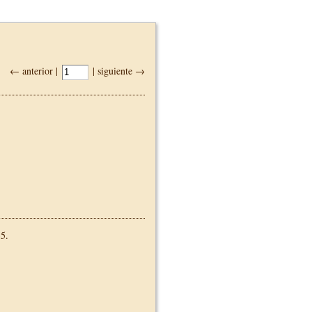
← anterior |
| siguiente →
5.