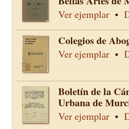
Bellas Artes de 
Ver ejemplar
•
D
Colegios de Abo
Ver ejemplar
•
D
Boletín de la Cá
Urbana de Murci
Ver ejemplar
•
D