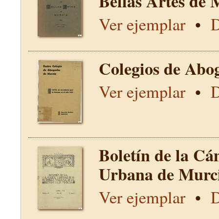
Bellas Artes de 
Ver ejemplar
•
D
Colegios de Abo
Ver ejemplar
•
D
Boletín de la Cá
Urbana de Murci
Ver ejemplar
•
D