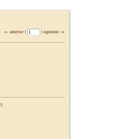
← anterior |
| siguiente →
5.