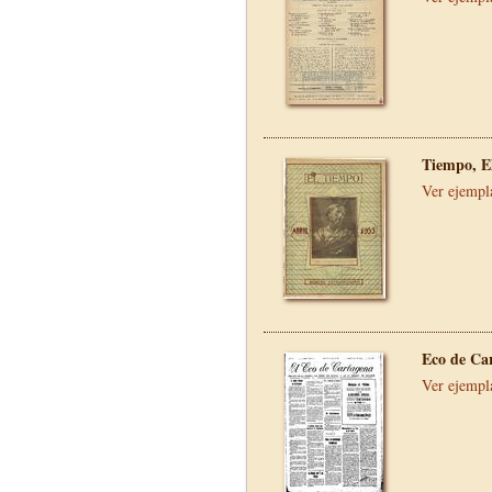
Tiempo, E
Ver ejempl
Eco de Ca
Ver ejempl