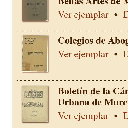
Bellas Artes de 
Ver ejemplar
•
D
Colegios de Abo
Ver ejemplar
•
D
Boletín de la Cá
Urbana de Murci
Ver ejemplar
•
D