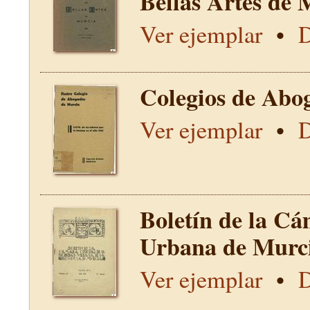
Bellas Artes de 
Ver ejemplar
•
D
Colegios de Abo
Ver ejemplar
•
D
Boletín de la Cá
Urbana de Murci
Ver ejemplar
•
D