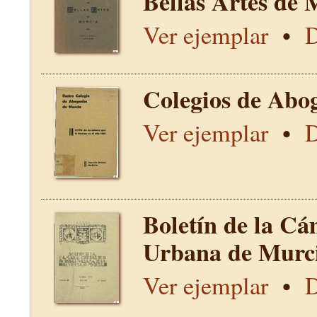
Bellas Artes de 
Ver ejemplar
•
D
Colegios de Abo
Ver ejemplar
•
D
Boletín de la Cá
Urbana de Murci
Ver ejemplar
•
D