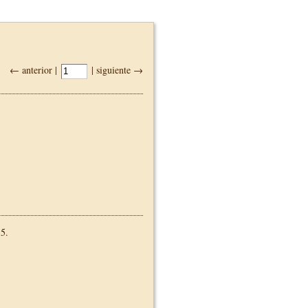
← anterior |
| siguiente →
5.